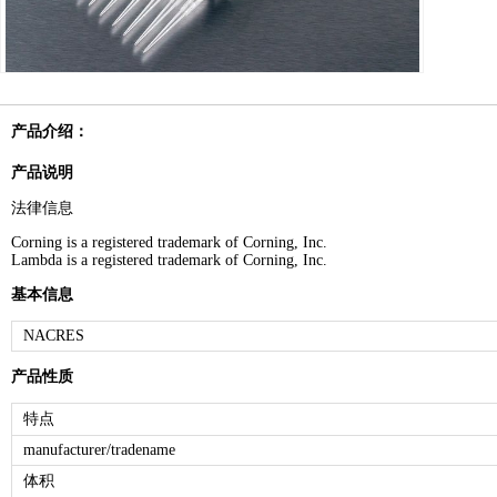
产品介绍：
产品说明
法律信息
Corning is a registered trademark of Corning, Inc.
Lambda is a registered trademark of Corning, Inc.
基本信息
NACRES
产品性质
特点
manufacturer/tradename
体积