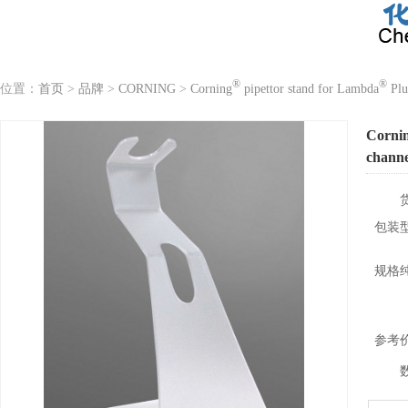
®
®
位置：
首页
>
品牌
>
CORNING
>
Corning
pipettor stand for Lambda
Plu
Corni
channe
包装
规格
参考