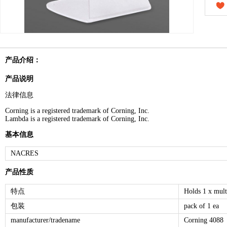
产品介绍：
产品说明
法律信息
Corning is a registered trademark of Corning, Inc.
Lambda is a registered trademark of Corning, Inc.
基本信息
NACRES
产品性质
特点
Holds 1 x mult
包装
pack of 1 ea
manufacturer/tradename
Corning 4088