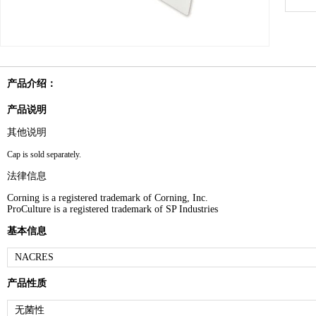
产品介绍：
产品说明
其他说明
Cap is sold separately.
法律信息
Corning is a registered trademark of Corning, Inc.
ProCulture is a registered trademark of SP Industries
基本信息
NACRES
产品性质
无菌性