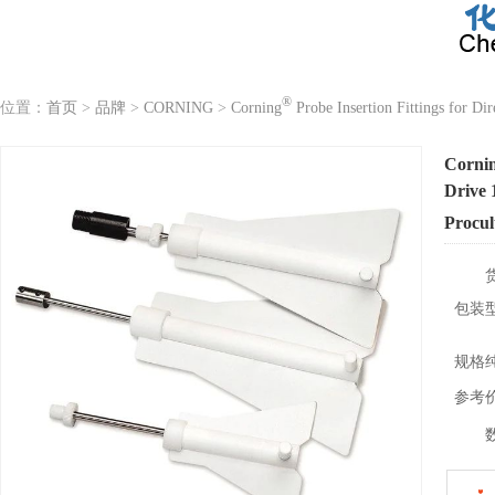
®
位置：
首页
>
品牌
>
CORNING
>
Corning
Probe Insertion Fittings for D
Corni
Drive 
Procul
包装
规格
参考