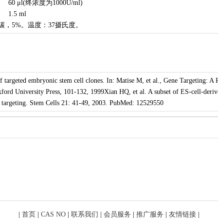
7) 60 μl(终浓度为1000U/ml)
) 1.5 ml
碳，5%。温度：37摄氏度。
f targeted embryonic stem cell clones. In: Matise M, et al., Gene Targeting: A 
ford University Press, 101-132, 1999Xian HQ, et al. A subset of ES-cell-deriv
e targeting. Stem Cells 21: 41-49, 2003. PubMed: 12529550
|
首页
|
CAS NO
|
联系我们
|
会员服务
|
推广服务
|
友情链接
|