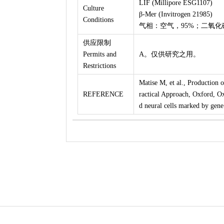
LIF (Millipore ESG110
Culture
β-Mer (Invitrogen 21985
Conditions
气相：空气，95%；二氧化
供应限制
Permits and
A。仅供研究之用。
Restrictions
Matise M, et al., Production o
REFERENCE
ractical Approach, Oxford, Ox
d neural cells marked by gen