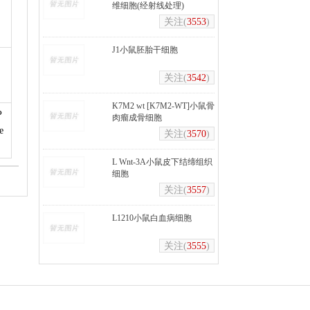
维细胞(经射线处理)
关注(
3553
)
J1小鼠胚胎干细胞
关注(
3542
)
K7M2 wt [K7M2-WT]小鼠骨
P
肉瘤成骨细胞
e
关注(
3570
)
L Wnt-3A小鼠皮下结缔组织
细胞
关注(
3557
)
L1210小鼠白血病细胞
关注(
3555
)