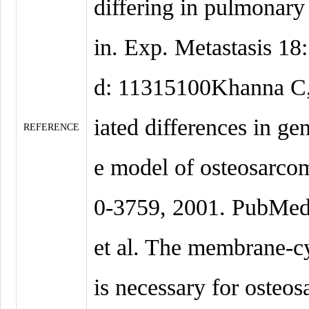
differing in pulmonary 
in. Exp. Metastasis 1
d: 11315100Khanna C, 
iated differences in ge
REFERENCE
e model of osteosarco
0-3759, 2001. PubMe
et al. The membrane-cy
is necessary for osteos