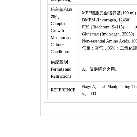
培养基和添
MEF细胞完全培养基(100 ml
加剂
DMEM (Invitrogen, 12430) 
Complete
FBS (Biochrom, S4115) 1
Growth
Glutamax (Invitrogen, 35050
Medium and
Non-essential Amino Acids,
Culture
气相：空气，95%；二氧化碳
Conditions
供应限制
Permits and
A。仅供研究之用。
Restrictions
Nagy A, et al. Manipulating T
REFERENCE
ss; 2003.