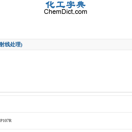
经射线处理)
SP107R