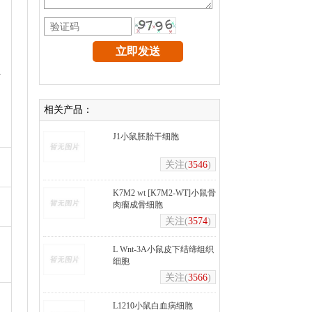
1
；
相关产品：
J1小鼠胚胎干细胞
关注(
3546
)
K7M2 wt [K7M2-WT]小鼠骨
肉瘤成骨细胞
关注(
3574
)
L Wnt-3A小鼠皮下结缔组织
细胞
关注(
3566
)
L1210小鼠白血病细胞