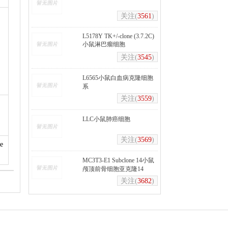
关注(
3561
)
L5178Y TK+/-clone (3.7.2C)
小鼠淋巴瘤细胞
关注(
3545
)
L6565小鼠白血病克隆细胞
系
关注(
3559
)
LLC小鼠肺癌细胞
关注(
3569
)
e
MC3T3-E1 Subclone 14小鼠
颅顶前骨细胞亚克隆14
关注(
3682
)