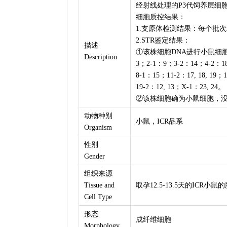
经射线处理的P3代饲养层细胞
细胞质控结果：
1.支原体检测结果：每个批
2.STR鉴定结果：
描述
①该株细胞DNA进行小鼠细胞S
Description
3；2-1：9；3-2：14；4-2：18.3；
8-1：15；11-2：17, 18, 19；1
19-2：12, 13；X-1：23, 24。
②该株细胞确为小鼠细胞，
动物种别
小鼠，ICR品系
Organism
性别
Gender
组织来源
Tissue and
取孕12.5-13.5天的ICR
Cell Type
形态
成纤维细胞
Morphology