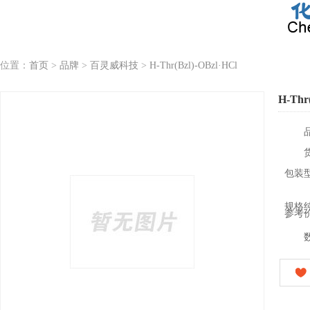
位置：
首页
>
品牌
>
百灵威科技
>
H-Thr(Bzl)-OBzl·HCl
H-Thr
包装
规格
参考