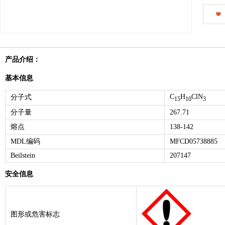
产品介绍：
基本信息
C
H
ClN
分子式
15
10
3
分子量
267.71
熔点
138-142
MDL编码
MFCD05738885
Beilstein
207147
安全信息
图形或危害标志