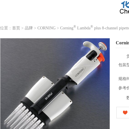
®
®
位置：
首页
>
品牌
>
CORNING
>
Corning
Lambda
plus 8-channel pipett
Corni
包装
规格
参考