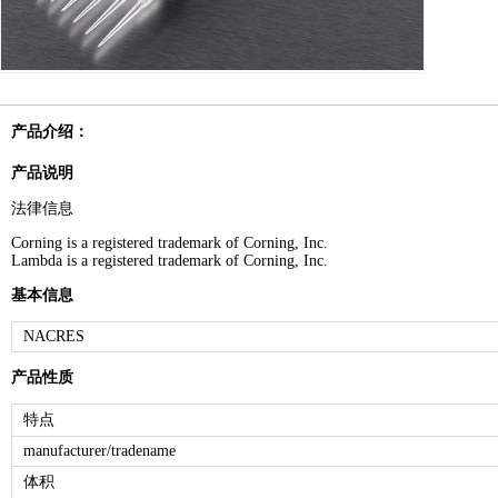
产品介绍：
产品说明
法律信息
Corning is a registered trademark of Corning, Inc.
Lambda is a registered trademark of Corning, Inc.
基本信息
NACRES
产品性质
特点
manufacturer/tradename
体积