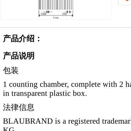
产品介绍：
产品说明
包装
1 counting chamber, complete with 2 h
in transparent plastic box.
法律信息
BLAUBRAND is a registered tradem
KG