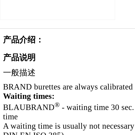
产品介绍：
产品说明
一般描述
BRAND burettes are always calibrated 
Waiting times:
®
BLAUBRAND
- waiting time 30 se
time
A waiting time is usually not necessary 