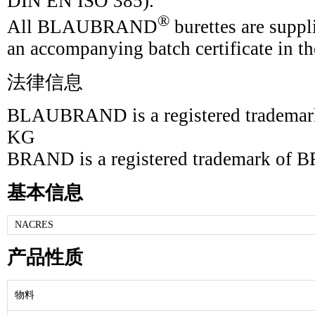
DIN EN ISO 385).
®
All BLAUBRAND
burettes are supp
an accompanying batch certificate in th
法律信息
BLAUBRAND is a registered tradem
KG
BRAND is a registered trademark 
基本信息
NACRES
产品性质
物料