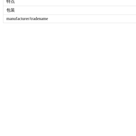
特点
包装
manufacturer/tradename