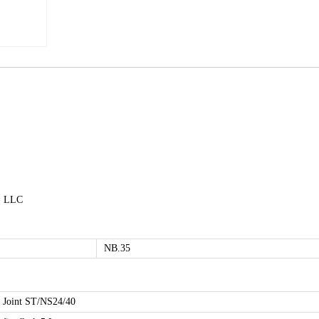
o. LLC
NB.35
Joint ST/NS24/40