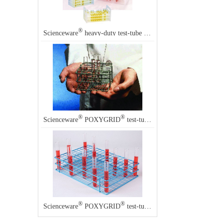
®
Scienceware
heavy-duty test-tube rack
®
®
Scienceware
POXYGRID
test-tube rack
®
®
Scienceware
POXYGRID
test-tube rack