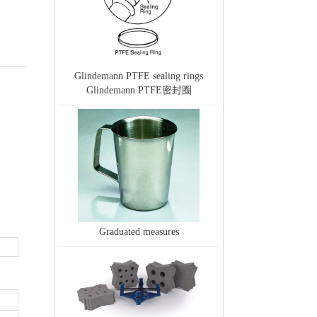
Glindemann PTFE sealing rings
Glindemann PTFE密封圈
Graduated measures