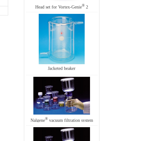
®
Head set for Vortex-Genie
2
Jacketed beaker
®
Nalgene
vacuum filtration system