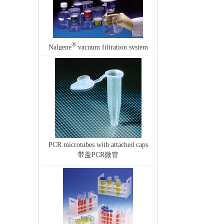
®
Nalgene
vacuum filtration system
PCR microtubes with attached caps
带盖PCR微管