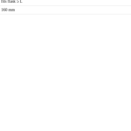
fits flask 5 L
160 mm