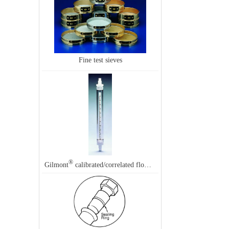
Fine test sieves
®
Gilmont
calibrated/correlated flowmeter