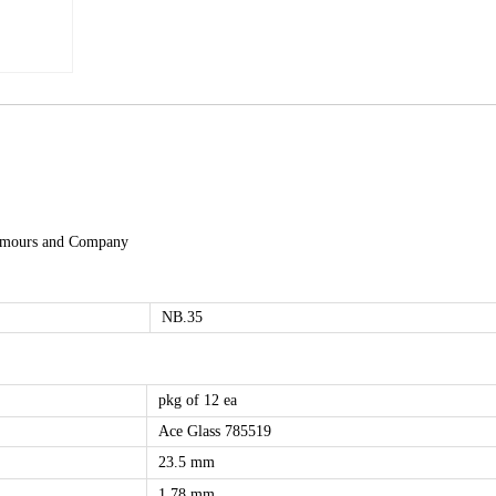
 Nemours and Company
NB.35
pkg of 12 ea
Ace Glass 785519
23.5 mm
1.78 mm