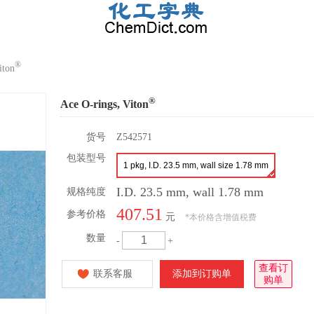
®
iton
®
Ace O-rings, Viton
货号
Z542571
包装型号
1 pkg, I.D. 23.5 mm, wall size 1.78 mm
I.D. 23.5 mm, wall 1.78 mm
规格纯度
407.51
参考价格
元
*
本价格含增值税费
数量
-
+
查看订
联系客服
添加到订购单
购单