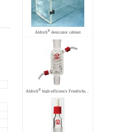
®
Aldrich
desiccator cabinet
®
Aldrich
high-efficiency Friedrichs reflux condenser