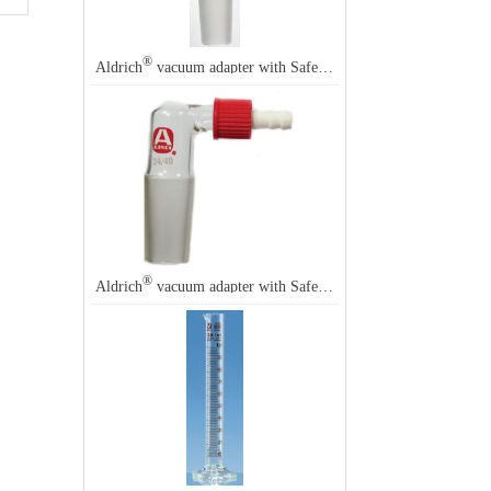
®
®
Aldrich
vacuum adapter with SafetyBarb
hose connector
®
®
Aldrich
vacuum adapter with SafetyBarb
hose connector