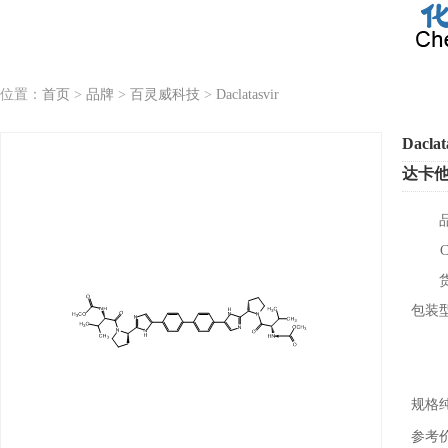
位置：
首页
>
品牌
>
百灵威科技
>
Daclatasvir
Daclat
达卡
包装
规格
参考