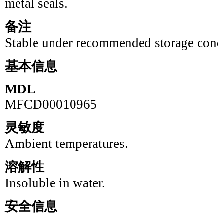
metal seals.
备注
Stable under recommended storage cond
基本信息
MDL
MFCD00010965
灵敏度
Ambient temperatures.
溶解性
Insoluble in water.
安全信息