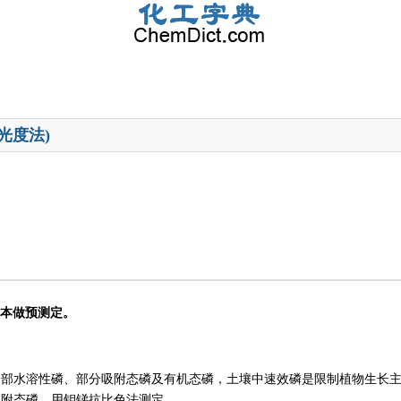
光度法)
样本做预测定。
全部水溶性磷、部分吸附态磷及有机态磷，土壤中速效磷是限制植物生长
吸附态磷，用钼锑抗比色法测定。