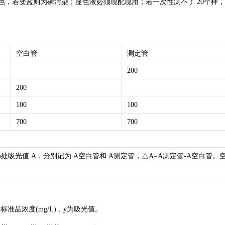
色，若变蓝则为磷污染；显色液必须现配现用；若一次性测不了 20个样
空白管
测定管
200
200
100
100
700
700
nm处吸光值 A，分别记为 A空白管和 A测定管，△A=A测定管-A空白管。
，x为标准品浓度(mg/L)，y为吸光值。