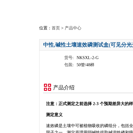
位置：
首页
>
产品中心
中性,碱性土壤速效磷测试盒(可见分光
货号:
NKSXL-2-G
包装:
50管/48样
产品介绍
注意：正式测定之前选择 2-3 个预期差异大的
测定意义
速效磷是土壤中可被植物吸收的磷组分，包括
因子之一。测定原理用弱碱性提取碱溶性磷和