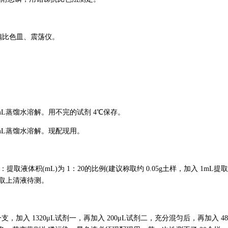
璃比色皿、震荡仪。
mL蒸馏水溶解。用不完的试剂 4℃保存。
mL蒸馏水溶解。现配现用。
：提取液体积(mL)为 1：20的比例(建议称取约 0.05g土样，加入 1mL提取
in，取上清液待测。
一支，加入 1320μL试剂一，再加入 200μL试剂二，充分混匀后，再加入 48