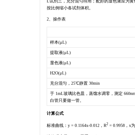
L试剂三，充分混匀待用；配好的显色液应为黄
按比例缩小各试剂体积。
2、操作表
样本(μL)
提取液(μL)
显色液(μL)
H2O(μL)
充分混匀，25℃静置 30min
于 1mL玻璃比色皿，蒸馏水调零，测定 660
白管只要做一管。
计算公式
2
标准曲线：y = 0.1164x-0.012，R
= 0.9958