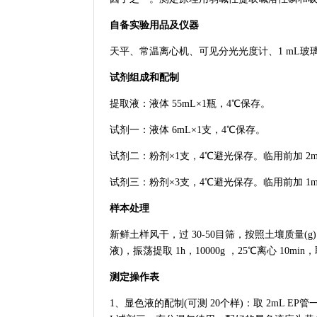
自备实验用品及仪器
天平、常温离心机、可见分光光度计、1 mL玻
试剂组成和配制
提取液：液体 55mL×1瓶，4℃保存。
试剂一：液体 6mL×1支，4℃保存。
试剂二：粉剂×1支，4℃避光保存。临用前加 2
试剂三：粉剂×3支，4℃避光保存。临用前加 1
样本处理
新鲜土样风干，过 30-50目筛，按照土壤质量(g)
液)，振荡提取 1h，10000g ，25℃离心 10m
测定操作表
1、显色液的配制(可测 20个样)：取 2mL EP管