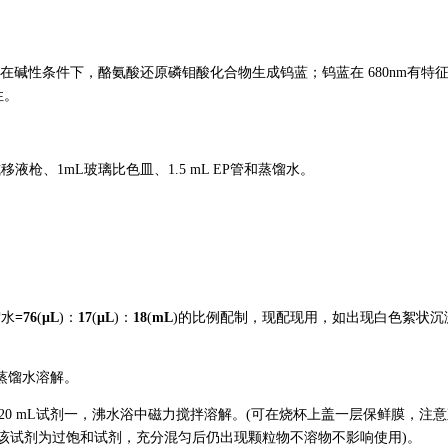
在碱性条件下，酪氨酸还原磷钼酸化合物生成钨蓝；钨蓝在 680nm有特
性。
枪、1mL玻璃比色皿、1.5 mL EP管和蒸馏水。
馏水
=76
(
μL
)：
17
(
μL
)：
18
(
mL
)的比例配制，现配现用，如出现白色絮状沉
L蒸馏水溶解。
 20 mL试剂一，沸水浴中磁力搅拌溶解。(可在烧杯上盖一层保鲜膜，注
钟，该试剂为过饱和试剂，充分混匀后仍出现颗粒物不溶物不影响使用)。