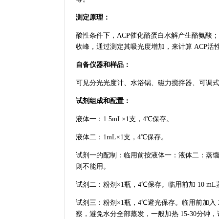
测定原理：
酸性条件下，ACP催化酪蛋白水解产生酪氨酸；
收峰，通过测定其吸光度增加，来计算 ACP活
自备仪器和样品：
可见分光光度计、水浴锅、磁力搅拌器、可调式移液
试剂组成和配置：
液体一：1.5mL×1支，4℃保存。
液体二：1mL×1支，4℃保存。
试剂一的配制：临用前按液体一：液体二：蒸
则不能用。
试剂二：粉剂×1瓶，4℃保存。临用前加 10 m
试剂三：粉剂×1瓶，4℃避光保存。临用前加入
察，避免水分全部蒸发，一般加热 15-30分