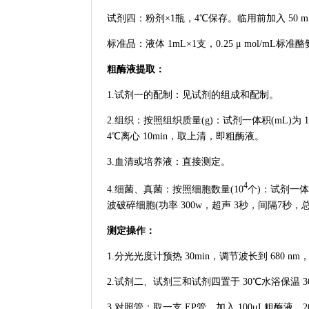
试剂四：粉剂×1瓶，4℃保存。临用前加入 50 
标准品：液体 1mL×1支，0.25 μ mol/mL
粗酶液提取：
1.试剂一的配制：见试剂的组成和配制。
2.组织：按照组织质量(g)：试剂一体积(mL)为 1
4℃离心 10min，取上清，即粗酶液。
3.血清或培养液：直接测定。
4
4.细菌、真菌：按照细胞数量(10
个)：试剂一体积
波破碎细胞(功率 300w，超声 3秒，间隔7秒，总时
测定操作：
1.分光光度计预热 30min，调节波长到 680 n
2.试剂二、试剂三和试剂四置于 30℃水浴保温 30
3.对照管：取一支 EP管，加入 100μL粗酶液，