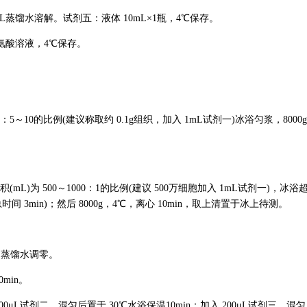
mL蒸馏水溶解。试剂五：液体 10mL×1瓶，4℃保存。
标准酪氨酸溶液，4℃保存。
：5～10的比例(建议称取约 0.1g组织，加入 1mL试剂一)冰浴匀浆，8000
(mL)为 500～1000：1的比例(建议 500万细胞加入 1mL试剂一)，冰浴
间 3min)；然后 8000g，4℃，离心 10min，取上清置于冰上待测。
m，蒸馏水调零。
min。
200μL试剂二，混匀后置于 30℃水浴保温10min；加入 200μL试剂三，混