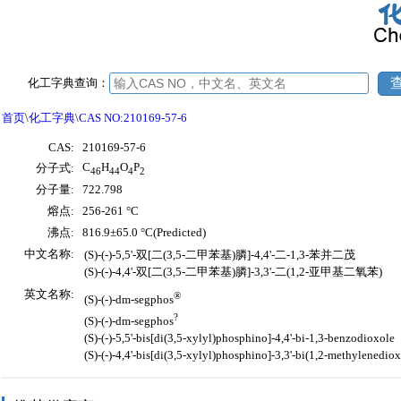
化工字典查询：
首页
\
化工字典
\
CAS NO:210169-57-6
CAS:
210169-57-6
C
H
O
P
分子式:
46
44
4
2
分子量:
722.798
熔点:
256-261 °C
沸点:
816.9±65.0 °C(Predicted)
中文名称:
(S)-(-)-5,5'-双[二(3,5-二甲苯基)膦]-4,4'-二-1,3-苯并二茂
(S)-(-)-4,4'-双[二(3,5-二甲苯基)膦]-3,3'-二(1,2-亚甲基二氧苯)
英文名称:
®
(S)-(-)-dm-segphos
?
(S)-(-)-dm-segphos
(S)-(-)-5,5'-bis[di(3,5-xylyl)phosphino]-4,4'-bi-1,3-benzodioxole
(S)-(-)-4,4'-bis[di(3,5-xylyl)phosphino]-3,3'-bi(1,2-methylenedi