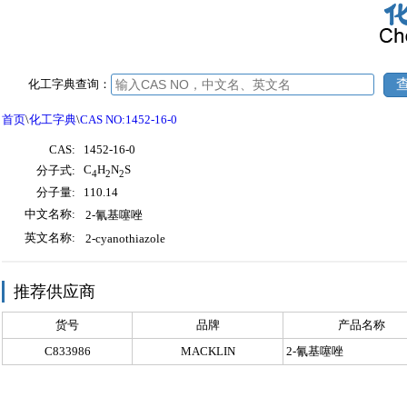
化工字典查询：
首页
\
化工字典
\
CAS NO:1452-16-0
CAS:
1452-16-0
C
H
N
S
分子式:
4
2
2
分子量:
110.14
中文名称:
2-氰基噻唑
英文名称:
2-cyanothiazole
推荐供应商
货号
品牌
产品名称
C833986
MACKLIN
2-氰基噻唑