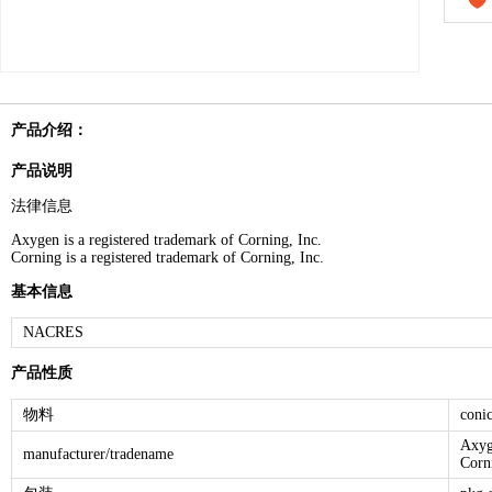
产品介绍：
产品说明
法律信息
Axygen is a registered trademark of Corning, Inc.
Corning is a registered trademark of Corning, Inc.
基本信息
NACRES
产品性质
物料
coni
Axyg
manufacturer/tradename
Corn