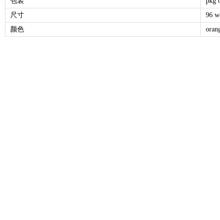
包装
pkg o
尺寸
96 w
颜色
oran