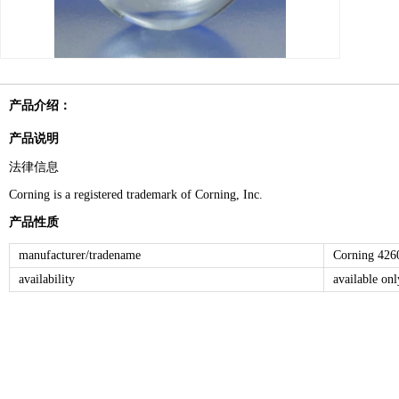
产品介绍：
产品说明
法律信息
Corning is a registered trademark of Corning, Inc.
产品性质
manufacturer/tradename
Corning 42
availability
available on