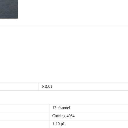
NB.01
12-channel
Corning 4084
1-10 μL