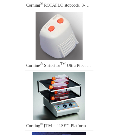
®
®
Corning
ROTAFLO stopcock, 3-way, Corning
7475
®
TM
Corning
Stripettor
Ultra Pipet Controller Accessories
®
Corning
[TM = "LSE"] Platform Rocker