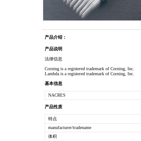
产品介绍：
产品说明
法律信息
Corning is a registered trademark of Corning, Inc.
Lambda is a registered trademark of Corning, Inc.
基本信息
NACRES
产品性质
特点
manufacturer/tradename
体积