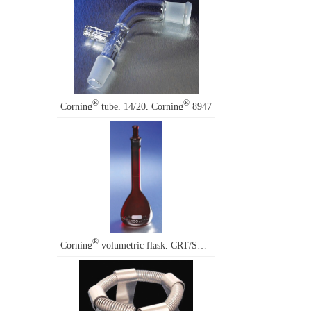
®
®
Corning
tube, 14/20, Corning
8947
®
®
Corning
volumetric flask, CRT/SR, 10 mL, Corning
55680