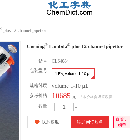
®
plus 12-channel pipettor
®
®
Corning
Lambda
plus 12-channel pipettor
货号
CLS4084
包装型号
1 EA, volume 1-10 μL
volume 1-10 μL
规格纯度
10685
参考价格
元
*
本价格含增值税费
数量
-
+
查看订
联系客服
添加到订购单
购单