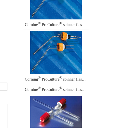
®
®
Corning
ProCulture
spinner flask accessories
®
®
Corning
ProCulture
spinner flask accessories
®
®
Corning
ProCulture
spinner flask accessories