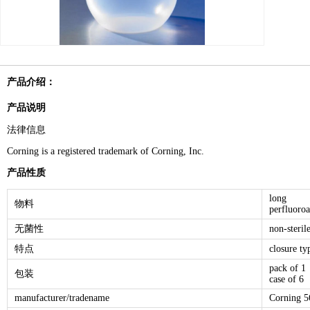
产品介绍：
产品说明
法律信息
Corning is a registered trademark of Corning, Inc.
产品性质
long
物料
perfluoro
无菌性
non-steril
特点
closure t
pack of 1
包装
case of 6
manufacturer/tradename
Corning 