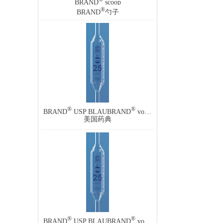
BRAND
scoop
®
BRAND
勺子
®
®
BRAND
USP BLAUBRAND
volumetric pipettes, one-mark
美国药典
®
®
BRAND
USP BLAUBRAND
volumetric pipettes, one-mark