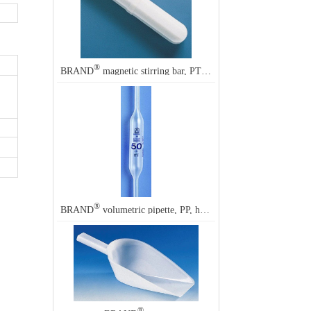
®
BRAND
magnetic stirring bar, PTFE, octagonal with pivot ring
®
BRAND
volumetric pipette, PP, high clarity
®