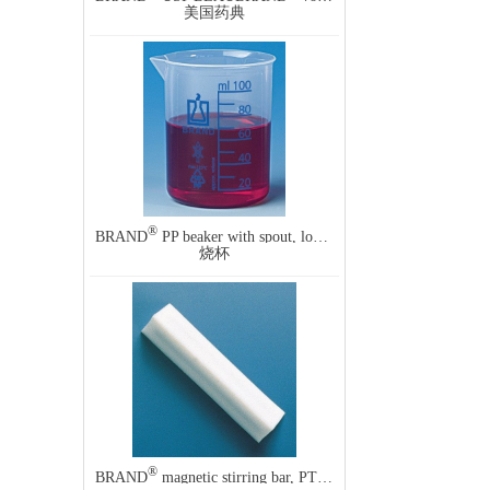
美国药典
®
BRAND
PP beaker with spout, low form
烧杯
®
BRAND
magnetic stirring bar, PTFE, triangular