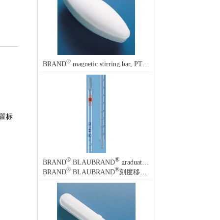
®
BRAND
magnetic stirring bar, PTFE, oval
置标
®
®
BRAND
BLAUBRAND
graduated pipette, calibrated to deliver (TD, EX)
®
®
BRAND
BLAUBRAND
刻度移液管，(TD, EX) 量出校准