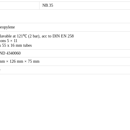
NB.35
propylene
clavable at 121℃ (2 bar), acc to DIN EN 258
ions 5 × 11
s 55 x 16 mm tubes
ND 4340060
mm × 126 mm × 75 mm
e