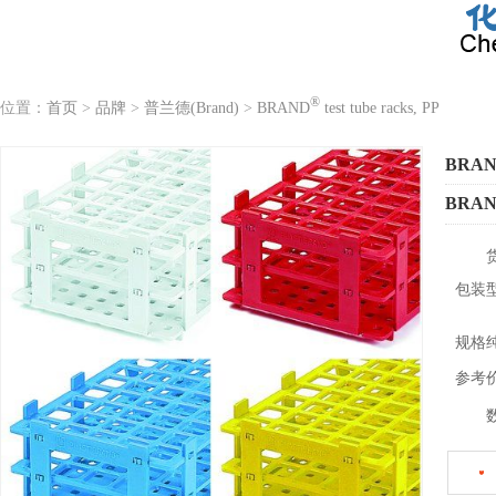
®
位置：
首页
>
品牌
>
普兰德(Brand)
>
BRAND
test tube racks, PP
BRA
BRA
包装
规格
参考