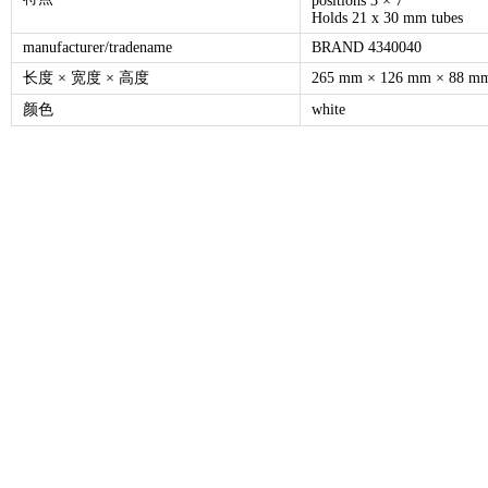
positions 3 × 7
Holds 21 x 30 mm tubes
manufacturer/tradename
BRAND 4340040
长度 × 宽度 × 高度
265 mm × 126 mm × 88 m
颜色
white