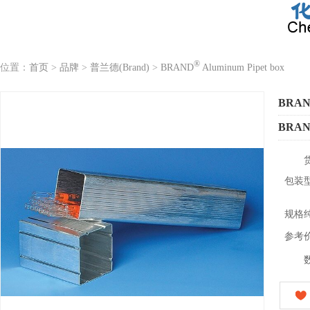
®
位置：
首页
>
品牌
>
普兰德(Brand)
>
BRAND
Aluminum Pipet box
BRA
BRA
包装
规格
参考