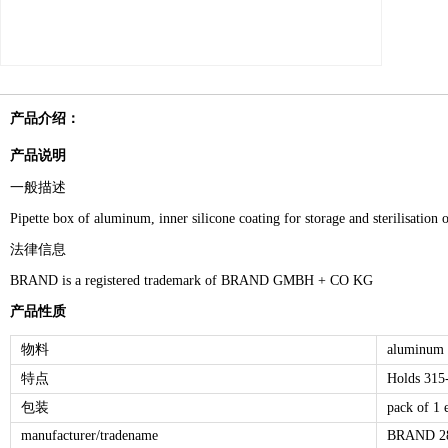
产品介绍：
产品说明
一般描述
Pipette box of aluminum, inner silicone coating for storage and sterilisation o
法律信息
BRAND is a registered trademark of BRAND GMBH + CO KG
产品性质
物料
aluminum
特点
Holds 315
包装
pack of 1 
manufacturer/tradename
BRAND 2