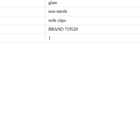
glass
non-sterile
with clips
BRAND 719520
1