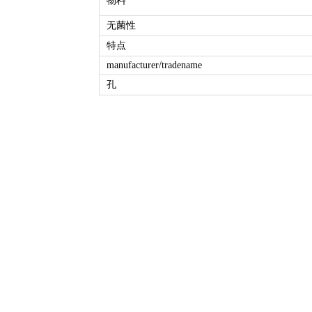
物料
无菌性
特点
manufacturer/tradename
孔