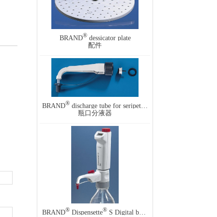
®
BRAND
dessicator plate
配件
®
®
BRAND
discharge tube for seripettor
瓶口分液器
®
®
BRAND
Dispensette
S Digital bottle-top dispenser