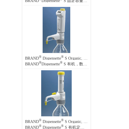
BRAND
Dispensette
S 固定容量瓶口分液器
®
®
BRAND
Dispensette
S Organic, Digital bottle-top dispenser
®
®
BRAND
Dispensette
S 有机，数字式瓶口分液器
®
®
BRAND
Dispensette
S Organic, Fixed-volume bottle-top dispenser
®
®
BRAND
Dispensette
S 有机定量瓶口分液器