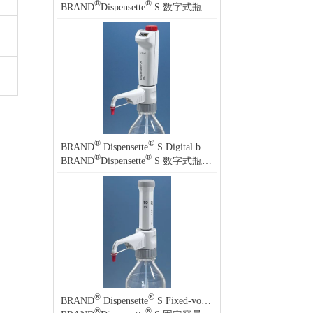
®
®
BRAND
Dispensette
S 数字式瓶口分液器
®
®
BRAND
Dispensette
S Digital bottle-top dispenser
®
®
BRAND
Dispensette
S 数字式瓶口分液器
®
®
BRAND
Dispensette
S Fixed-volume bottle-top dispenser
®
®