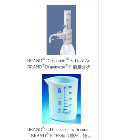
®
®
BRAND
Dispensette
S Trace Analysis Analog-adjustable bottle-top dispenser
®
®
BRAND
Dispensette
S 痕量分析 模拟可调瓶口分液器
®
BRAND
ETFE beaker with spout, low form
®
BRAND
ETFE倾口烧杯，矮型