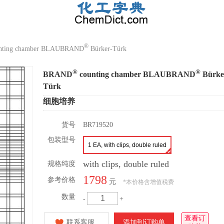
®
nting chamber BLAUBRAND
Bürker-Türk
®
®
BRAND
counting chamber BLAUBRAND
Bürke
Türk
细胞培养
货号
BR719520
包装型号
1 EA, with clips, double ruled
with clips, double ruled
规格纯度
1798
参考价格
元
*
本价格含增值税费
数量
-
+
查看订
联系客服
添加到订购单