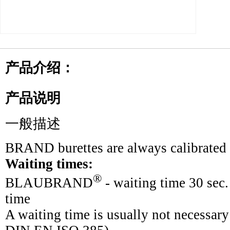
产品介绍：
产品说明
一般描述
BRAND burettes are always calibrated 
Waiting times:
®
BLAUBRAND
- waiting time 30 se
time
A waiting time is usually not necessary 