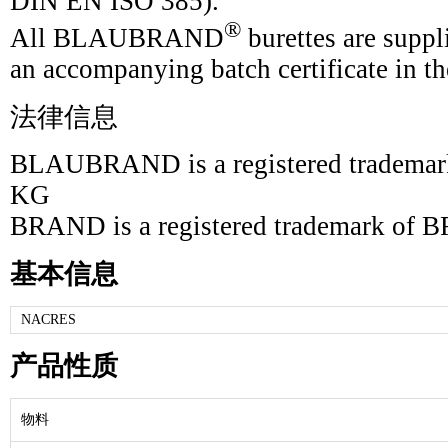
DIN EN ISO 385).
®
All BLAUBRAND
burettes are supp
an accompanying batch certificate in th
法律信息
BLAUBRAND is a registered tradem
KG
BRAND is a registered trademark 
基本信息
NACRES
产品性质
物料