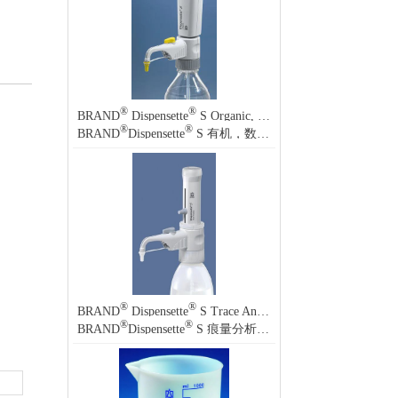
®
®
BRAND
Dispensette
S Organic, Digital bottle-top dispenser
®
®
BRAND
Dispensette
S 有机，数字式瓶口分液器
®
®
BRAND
Dispensette
S Trace Analysis Analog-adjustable bottle-top dispenser
®
®
BRAND
Dispensette
S 痕量分析 模拟可调瓶口分液器