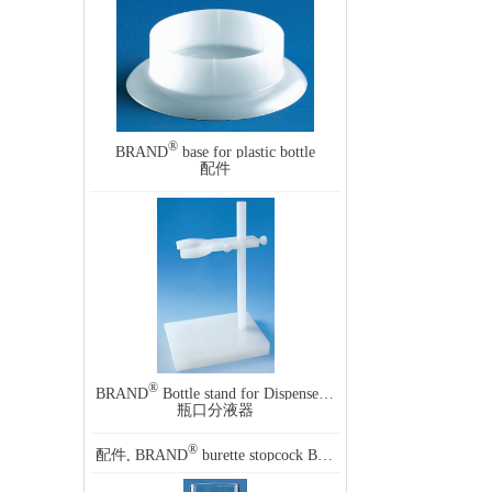
®
BRAND
base for plastic bottle
配件
®
®
®
BRAND
Bottle stand for Dispensette
/Titrette
瓶口分液器
®
®
配件, BRAND
burette stopcock Bistabil
lateral stopcock