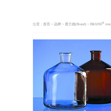
®
位置：
首页
>
品牌
>
普兰德(Brand)
>
BRAND
rese