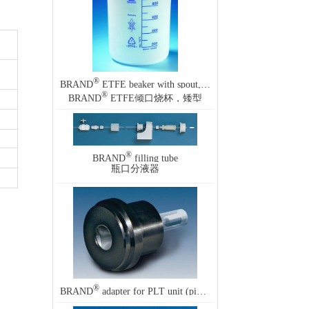
®
BRAND
ETFE beaker with spout, low form
®
BRAND
ETFE倾口烧杯，矮型
®
BRAND
filling tube
瓶口分液器
®
BRAND
adapter for PLT unit (pipette leak testing unit)