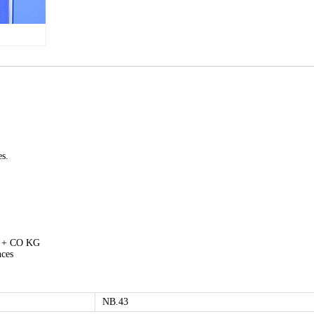
es.
H + CO KG
nces
NB.43