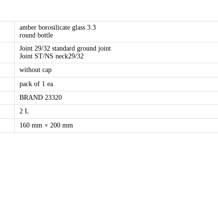
amber borosilicate glass 3.3
round bottle
Joint 29/32 standard ground joint
Joint ST/NS neck29/32
without cap
pack of 1 ea
BRAND 23320
2 L
160 mm × 200 mm