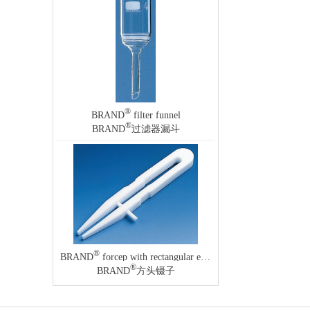
®
BRAND
filter funnel
®
BRAND
过滤器漏斗
®
BRAND
forcep with rectangular ends
®
BRAND
方头镊子