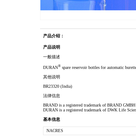
产品介绍：
产品说明
一般描述
®
DURAN
spare reservoir bottles for automatic burett
其他说明
BR23320 (India)
法律信息
BRAND is a registered trademark of BRAND GMB
DURAN is a registered trademark of DWK Life Scie
基本信息
NACRES