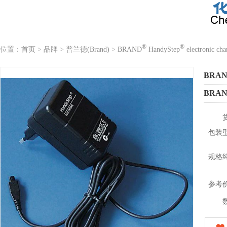
®
®
位置：
首页
>
品牌
>
普兰德(Brand)
>
BRAND
HandyStep
electronic cha
BRA
BRA
包装
规格
参考