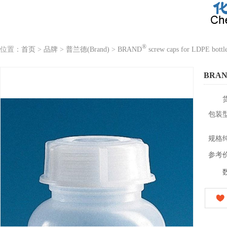
®
位置：
首页
>
品牌
>
普兰德(Brand)
>
BRAND
screw caps for LDPE bottl
BRA
包装
规格
参考