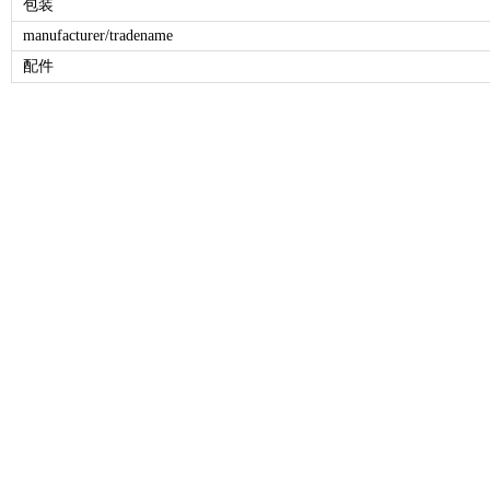
包装
manufacturer/tradename
配件