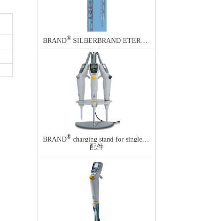
®
BRAND
SILBERBRAND ETERNA graduated pipette, calibrated to deliver (TD, EX)
®
®
BRAND
charging stand for single-channel Transferpette
elec
配件