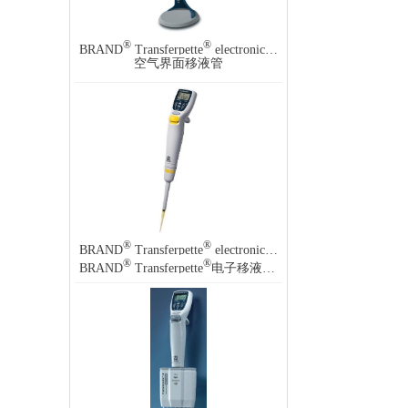
®
®
BRAND
Transferpette
electronic pipette, single channel
空气界面移液管
®
®
BRAND
Transferpette
electronic pipette, single channel
®
®
BRAND
Transferpette
电子移液管，单通道