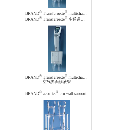
®
®
BRAND
Transferpette
multichannel, electronic pipette
®
®
BRAND
Transferpette
多通道，电子移液管
®
®
BRAND
Transferpette
multichannel, electronic pipette
空气界面移液管
®
®
BRAND
accu-jet
pro wall support