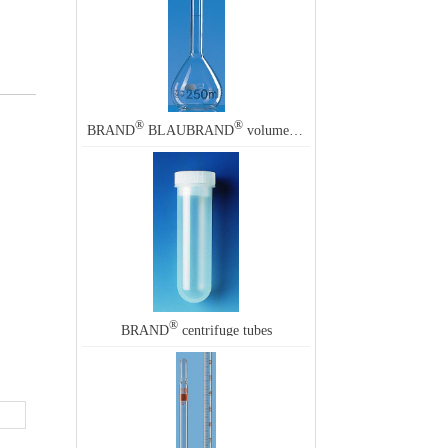
®
®
BRAND
BLAUBRAND
volumetric flask, glass stopper, clear glass
®
BRAND
centrifuge tubes