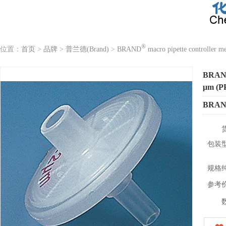
®
位置：
首页
>
品牌
>
普兰德(Brand)
>
BRAND
macro pipette controller m
BRA
μm (P
BRA
包装
规格
参考