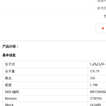
规格
参考
产品介绍：
基本信息
C
H
O
Ni
分子式
4
6
4
分子量
176.79
熔点
250
密度
1.798
MDL编码
MFCD0006
Beilstein
3730764
Merck
14,6499