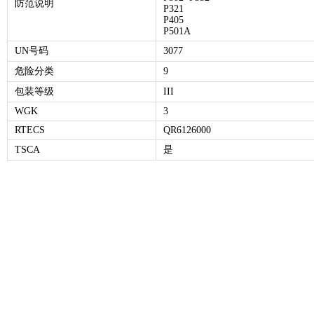
防范说明
P321
P405
P501A
UN号码
3077
危险分类
9
包装等级
III
WGK
3
RTECS
QR6126000
TSCA
是