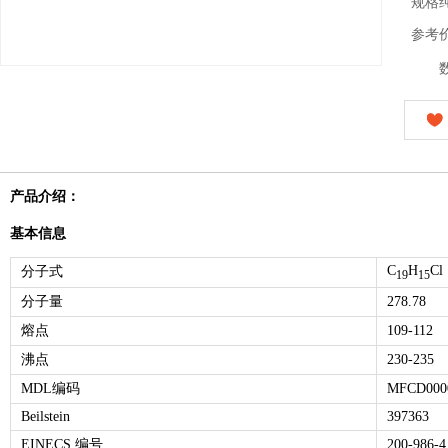
规格
参考
产品介绍：
基本信息
C
H
Cl
分子式
19
15
分子量
278.78
熔点
109-112
沸点
230-235
MDL编码
MFCD000
Beilstein
397363
EINECS 编号
200-986-4