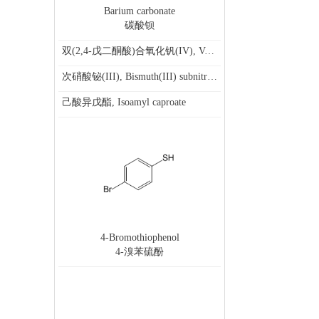
Barium carbonate
碳酸钡
双(2,4-戊二酮酸)合氧化钒(IV), Vanadyl(IV) acetylacetonate
次硝酸铋(III), Bismuth(III) subnitrate, for synthesis
己酸异戊酯, Isoamyl caproate
4-Bromothiophenol
4-溴苯硫酚