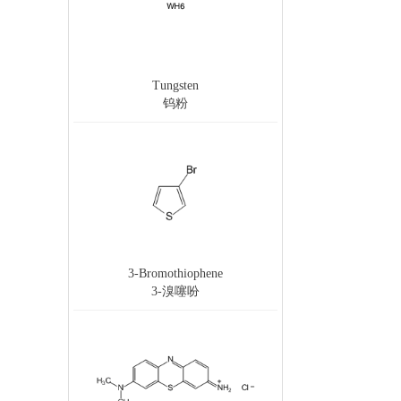
Tungsten
钨粉
3-Bromothiophene
3-溴噻吩