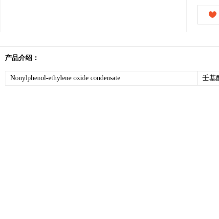
产品介绍：
Nonylphenol-ethylene oxide condensate
壬基