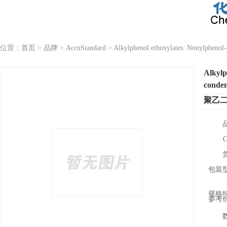
位置：
首页
>
品牌
>
AccuStandard
>
Alkylphenol ethoxylates: Nonylphenol-
Alkylp
conden
聚乙
包装
规格
参考