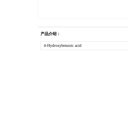
产品介绍：
4-Hydroxybenzoic acid