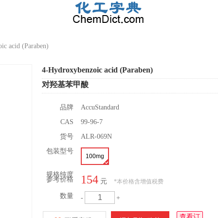
ic acid (Paraben)
4-Hydroxybenzoic acid (Paraben)
对羟基苯甲酸
品牌
AccuStandard
CAS
99-96-7
货号
ALR-069N
包装型号
100mg
规格纯度
154
参考价格
元
*
本价格含增值税费
数量
-
+
查看订