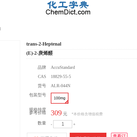
l
trans-2-Heptenal
(E)-2-庚烯醛
品牌
AccuStandard
CAS
18829-55-5
货号
ALR-044N
包装型号
100mg
规格纯度
309
参考价格
元
*
本价格含增值税费
数量
-
+
查看订