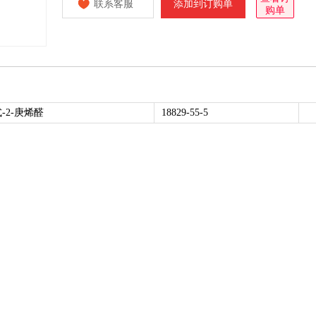
联系客服
添加到订购单
购单
-2-庚烯醛
18829-55-5