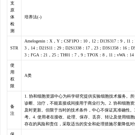
支
原
体
培养法(-)
检
测
Amelogenin：X，Y；CSF1PO：10，12；D13S317：9，11；
STR
3，14；D21S11：29；D2S1338：17，23；D3S1358：16；D
3；FGA：21，25；TH01：7，9；TPOX：8，11；vWA：14
使
用
A类
权
限
1. 协和细胞资源中心为科学研究提供实验细胞技术服务。
诊断、治疗，不能直接或间接用于商业行为。2. 协和细胞
备
及时更新。但限于当时的技术条件，中心不保证其准确性。3
注
考。4. 使用者在接收、处理、保存、丢弃、转让及使用细
存在的风险和责任，采取适当的安全和处理措施尽量降低对
保