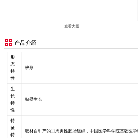
查看大图
产品介绍
形
态
梭形
特
性
生
长
贴壁生长
特
性
特
征
取材自引产的11周男性胚胎组织，中国医学科学院基础医
特