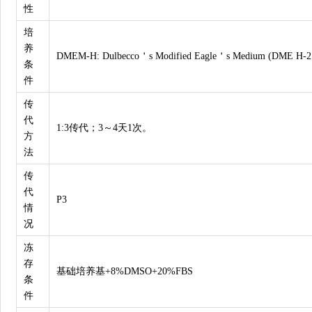
性
培
养
DMEM-H: Dulbecco＇s Modified Eagle＇s Medium (DME H-21 
条
件
传
代
1:3传代；3～4天1次。
方
法
传
代
P3
情
况
冻
存
基础培养基+8%DMSO+20%FBS
条
件