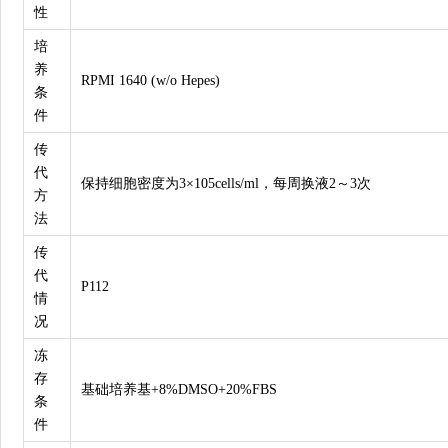
性
培
养
RPMI 1640 (w/o Hepes)
条
件
传
代
保持细胞密度为3×105cells/ml，每周换液2～3次
方
法
传
代
P112
情
况
冻
存
基础培养基+8%DMSO+20%FBS
条
件