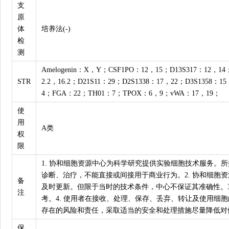
支
原
体
培养法(-)
检
测
Amelogenin：X，Y；CSF1PO：12，15；D13S317：12，14
STR
2.2，16.2；D21S11：29；D2S1338：17，22；D3S1358：1
4；FGA：22；TH01：7；TPOX：6，9；vWA：17，19；
使
用
A类
权
限
1. 协和细胞资源中心为科学研究提供实验细胞技术服务。
诊断、治疗，不能直接或间接用于商业行为。2. 协和细胞
备
及时更新。但限于当时的技术条件，中心不保证其准确性。3
注
考。4. 使用者在接收、处理、保存、丢弃、转让及使用细
存在的风险和责任，采取适当的安全和处理措施尽量降低对
保