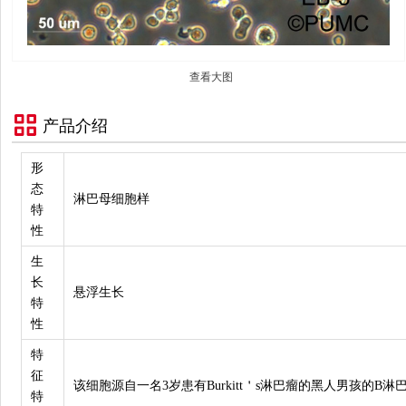
查看大图
产品介绍
形
态
淋巴母细胞样
特
性
生
长
悬浮生长
特
性
特
征
该细胞源自一名3岁患有Burkitt＇s淋巴瘤的黑人男孩的B淋
特