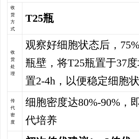
收
货
T25瓶
方
式
观察好细胞状态后，75
收
货
瓶壁，将T25瓶置于37
处
理
置2-4h，以便稳定细胞
细胞密度达80%-90%
传
代
密
代培养
度