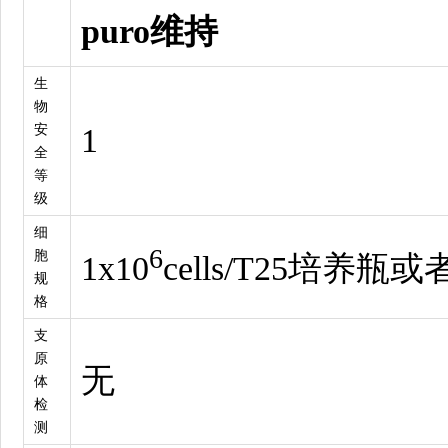
puro维持
生
物
安
1
全
等
级
细
6
胞
1x10
cells/T25培养
规
格
支
原
无
体
检
测