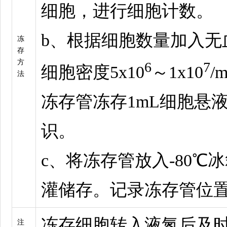
细胞，进行细胞计数。
b、根据细胞数量加入无
冻
存
方
6
7
细胞密度5x10
～1x10
/
法
冻存管冻存1mL细胞悬
识。
c、将冻存管放入-80℃冰
灌储存。记录冻存管位
冻存细胞转入液氮后及
注