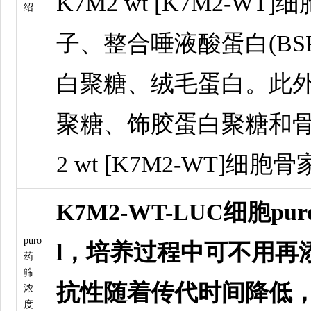
K7M2 wt [K7M2-W
绍
子、整合唾液酸蛋白(BS
白聚糖、绒毛蛋白。此
聚糖、饰胶蛋白聚糖和骨
2 wt [K7M2-WT]细
K7M2-WT-LUC细胞pur
puro
l，培养过程中可不用再添
药
筛
抗性随着传代时间降低，可
浓
度