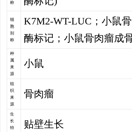
酶标记)
称
K7M2-WT-LUC；小
细
胞
别
酶标记；小鼠骨肉瘤成骨
称
种
属
小鼠
来
源
组
织
骨肉瘤
来
源
生
长
贴壁生长
特