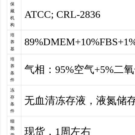
保
藏
ATCC; CRL-2836
机
构
培
89%DMEM+10%FBS+1
养
基
培
养
气相：95%空气+5%二
条
件
冻
存
无血清冻存液，液氮储
条
件
细
胞
现货，1周左右