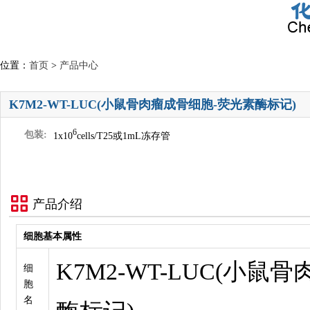
位置：
首页
>
产品中心
K7M2-WT-LUC(小鼠骨肉瘤成骨细胞-荧光素酶标记)
6
包装:
1x10
cells/T25或1mL冻存管
产品介绍
细胞基本属性
K7M2-WT-LUC(小
细
胞
名