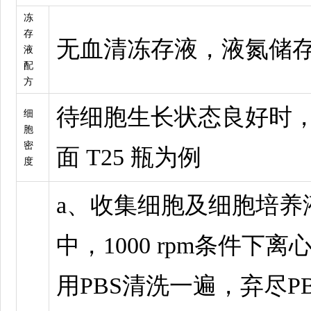
冻
存
无血清冻存液，液氮储
液
配
方
待细胞生长状态良好时
细
胞
密
面 T25 瓶为例
度
a、收集细胞及细胞培养
中，1000 rpm条件下离
用PBS清洗一遍，弃尽PB