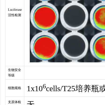
Luciferase
活性检测
生物安全
等级
6
1x10
cells/T25培
细胞规格
支原体检
无