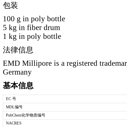
包装
100 g in poly bottle
5 kg in fiber drum
1 kg in poly bottle
法律信息
EMD Millipore is a registered tradem
Germany
基本信息
EC 号
MDL编号
PubChem化学物质编号
NACRES