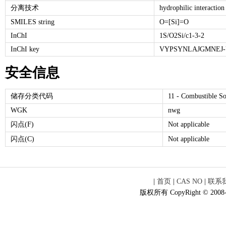
分离技术
hydrophilic interactio
SMILES string
O=[Si]=O
InChI
1S/O2Si/c1-3-2
InChI key
VYPSYNLAJGMNEJ-
安全信息
储存分类代码
11 - Combustible So
WGK
nwg
闪点(F)
Not applicable
闪点(C)
Not applicable
|
首页
|
CAS NO
|
联系
版权所有 CopyRight © 2008