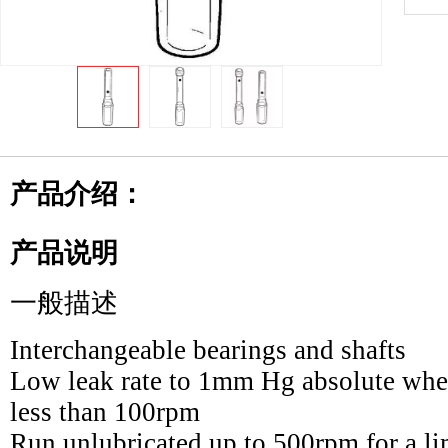
产品介绍：
产品说明
一般描述
Interchangeable bearings and shafts
Low leak rate to 1mm Hg absolute when
less than 100rpm
Run unlubricated up to 500rpm for a li