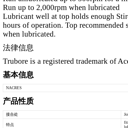
Run up to 2,000rpm when lubricated
Lubricant well at top holds enough Sti
hours of operation. Top recommended s
when lubricated.
法律信息
Trubore is a registered trademark of Ac
基本信息
NACRES
产品性质
接合处
Jo
fi
特点
lu