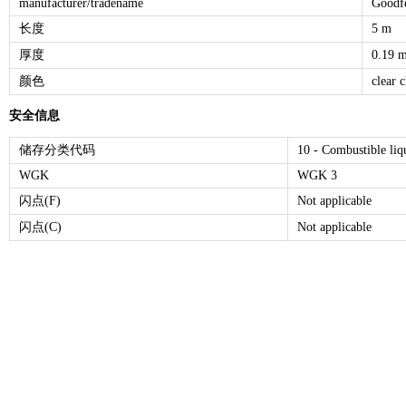
manufacturer/tradename
Goodf
长度
5 m
厚度
0.19 
颜色
clear c
安全信息
储存分类代码
10 - Combustible liq
WGK
WGK 3
闪点(F)
Not applicable
闪点(C)
Not applicable