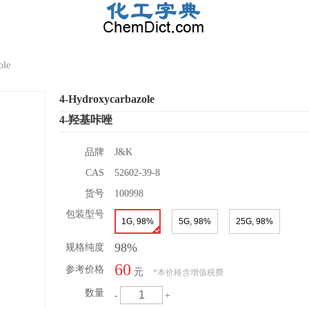
ole
4-Hydroxycarbazole
4-羟基咔唑
品牌
J&K
CAS
52602-39-8
货号
100998
包装型号
1G, 98%
5G, 98%
25G, 98%
98%
规格纯度
60
参考价格
元
*
本价格含增值税费
数量
-
+