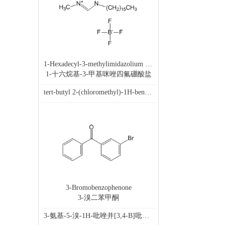
1-Hexadecyl-3-methylimidazolium tetrafluoroborate
1-十六烷基-3-甲基咪唑四氟硼酸盐
tert-butyl 2-(chloromethyl)-1H-benzo[d]imidazole-1-carboxylate
3-Bromobenzophenone
3-溴二苯甲酮
3-氨基-5-溴-1H-吡唑并[3,4-B]吡啶, 5-bromo-1H-pyrazolo[3,4-b]pyridin-3-amine