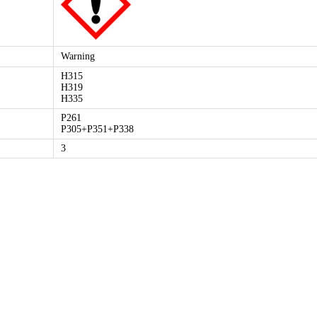
Warning
H315
H319
H335
P261
P305+P351+P338
3