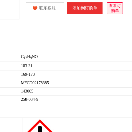
查看订
联系客服
添加到订购单
购单
C
H
NO
12
9
183.21
169-173
MFCD02178385
143005
258-034-9