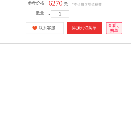
6270
参考价格
元
*
本价格含增值税费
数量
-
+
查看订
联系客服
添加到订购单
购单