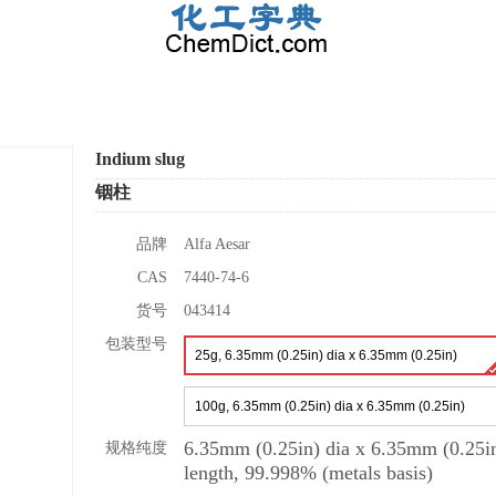
Indium slug
铟柱
品牌
Alfa Aesar
CAS
7440-74-6
货号
043414
包装型号
25g, 6.35mm (0.25in) dia x 6.35mm (0.25in)
length, 99.998% (metals basis)
100g, 6.35mm (0.25in) dia x 6.35mm (0.25in)
length, 99.998% (metals basis)
6.35mm (0.25in) dia x 6.35mm (0.25i
规格纯度
length, 99.998% (metals basis)