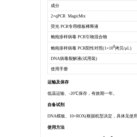
成分
2×qPCR MagicMix
荧光 PCR专用模板稀释液
鲍疱疹样病毒 PCR引物混合物
8
鲍疱疹样病毒 PCR阳性对照(1×10
拷贝/μL)
DNA病毒裂解液(试用装)
使用手册
运输及保存
低温运输、-20℃保存，有效期一年。
自备试剂
DNA模板、10×ROX(根据机型决定，具体见使
使用方法