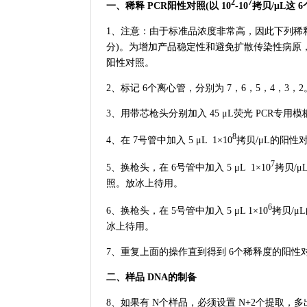
2
7
一、稀释 PCR阳性对照(以 10
-10
拷贝/μL这 
1、注意：由于标准品浓度非常高，因此下列稀
分)。为增加产品稳定性和避免扩散传染性病原
阳性对照。
2、标记 6个离心管，分别为 7，6，5，4，3，2
3、用带芯枪头分别加入 45 μL荧光 PCR专用
8
4、在 7号管中加入 5 μL 1×10
拷贝/μL的阳性对
7
5、换枪头，在 6号管中加入 5 μL 1×10
拷贝/μ
照。放冰上待用。
6
6、换枪头，在 5号管中加入 5 μL 1×10
拷贝/μ
冰上待用。
7、重复上面的操作直到得到 6个稀释度的阳性
二、样品 DNA的制备
8、如果有 N个样品，必须设置 N+2个提取，多