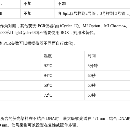
L
不加
不加
加
不加
各 6μL(2号样到2号管，3号样到 3号管…
作为对照，其他荧光 PCR仪器(如 iCycler IQ、MJ Option、MJ Chromo4
ene 6000和 LightCycler480)不需要使用 ROX，则用水替代。
体 PCR参数可以根据仪器不同而自行优化)。
温度
时间
92℃
5分钟
94℃
60秒
50℃
60秒
72℃
60秒
的荧光染料在不结合 DNA时，最大吸收光谱在 471 nm，结合 DNA
530 nm。信号采集可以设置在复性或延伸步骤。