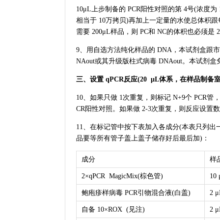
10μL上步制备的 PCR阳性对照的第 4号(浓度为 1
相当于 10万拷贝)再加上一定量的水使总体积
需要 200μL样品，则 PC和 NC的体积也必须是 2
9、用自选方法纯化样品的 DNA，本试剂盒跟
NAout或其升级版柱式病毒 DNAout。本试剂盒
三、设置 qPCR反应(20 μL体系，在样品制备
10、如果只做 1次重复，则标记 N+9个 PCR管
CR阳性对照。如果做 2-3次重复，则反应设置数
11、在标记管中按下表加入各成分(本表只列
品要等所有管子盖上盖子储存好后最后加)：
成分
样
2×qPCR MagicMix(棕色管)
10 
鲍疱疹样病毒 PCR引物混合液(白盖)
2 μ
自备 10×ROX (见注)
2 μ