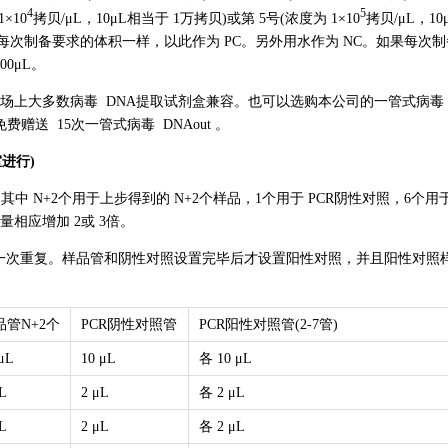
4
5
×10
拷贝/μL，10μL相当于 1万拷贝)或第 5号(浓度为 1×10
拷贝/μL，10
跟每次制备要求的体积一样，以此作为 PC。另外用水作为 NC。如果每次制
00μL。
市场上大多数病毒 DNA提取试剂盒兼容。也可以选购本公司的一管式病毒 
免费赠送 15次一管式病毒 DNAout 。
室进行)
，其中 N+2个用于上步得到的 N+2个样品，1个用于 PCR阴性对照，6个用于
量相应增加 2或 3倍。
出一次重复。样品管和阴性对照设置完毕后才设置阳性对照，并且阳性对照
品管N+2个
PCR阴性对照管
PCR阳性对照管(2-7管)
μL
10 μL
各 10 μL
L
2 μL
各 2 μL
L
2 μL
各 2 μL