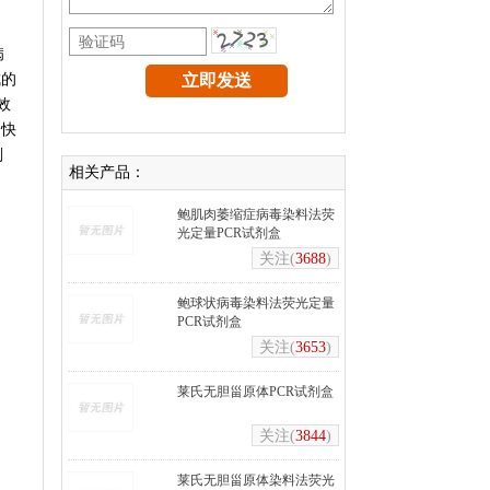
病
成的
效
的快
剂
相关产品：
鲍肌肉萎缩症病毒染料法荧
光定量PCR试剂盒
关注(
3688
)
鲍球状病毒染料法荧光定量
PCR试剂盒
关注(
3653
)
莱氏无胆甾原体PCR试剂盒
关注(
3844
)
莱氏无胆甾原体染料法荧光