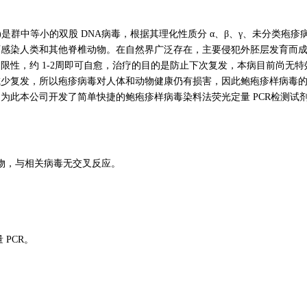
rus，AbHV)是群中等小的双股 DNA病毒，根据其理化性质分 α、β、γ、未分类疱疹
可感染人类和其他脊椎动物。在自然界广泛存在，主要侵犯外胚层发育而
限性，约 1-2周即可自愈，治疗的目的是防止下次复发，本病目前尚无特
减少复发，所以疱疹病毒对人体和动物健康仍有损害，因此鲍疱疹样病毒
为此本公司开发了简单快捷的鲍疱疹样病毒染料法荧光定量 PCR检测试
物，与相关病毒无交叉反应。
 PCR。